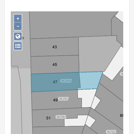
Persoon of collectief
Downloads
+
−
Hergebruik
Aanmelden