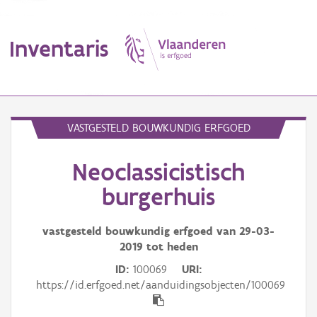
Inventaris
MENU
VASTGESTELD BOUWKUNDIG ERFGOED
Neoclassicistisch
Erfgoedobject
burgerhuis
Aanduidingsobject
vastgesteld bouwkundig erfgoed van
29-03-
Waarneming
2019
tot heden
Thema
ID
100069
URI
https://id.erfgoed.net/aanduidingsobjecten/100069
Gebeurtenis