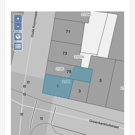
Persoon of collectief
Downloads
+
−
Hergebruik
Aanmelden