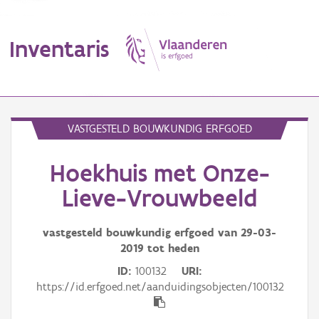
Inventaris
MENU
VASTGESTELD BOUWKUNDIG ERFGOED
Hoekhuis met Onze-
Erfgoedobject
Lieve-Vrouwbeeld
Aanduidingsobject
vastgesteld bouwkundig erfgoed van
29-03-
Waarneming
2019
tot heden
Thema
ID
100132
URI
https://id.erfgoed.net/aanduidingsobjecten/100132
Gebeurtenis