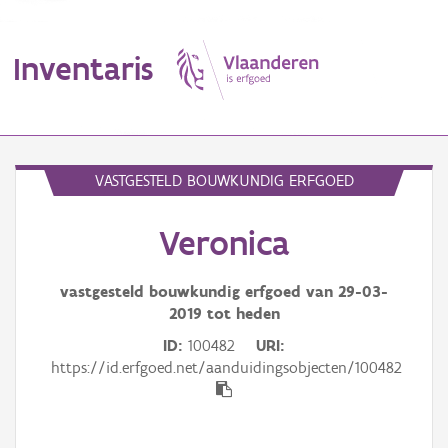
Inventaris
MENU
VASTGESTELD BOUWKUNDIG ERFGOED
Veronica
Erfgoedobject
Aanduidingsobject
vastgesteld bouwkundig erfgoed van
29-03-
2019
tot heden
Waarneming
ID
100482
URI
https://id.erfgoed.net/aanduidingsobjecten/100482
Thema
Gebeurtenis