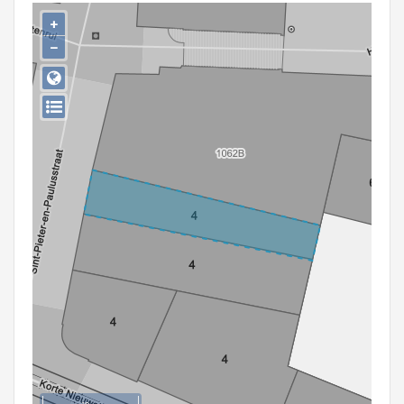
Persoon of collectief
+
−
Downloads
Hergebruik
Aanmelden