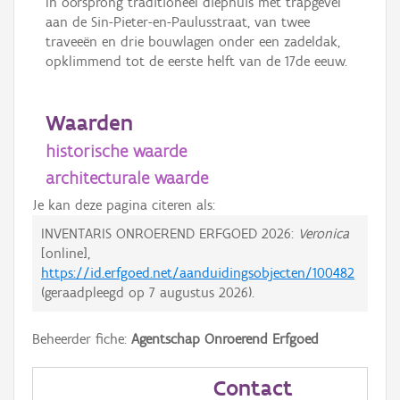
In oorsprong traditioneel diephuis met trapgevel
aan de Sin-Pieter-en-Paulusstraat, van twee
traveeën en drie bouwlagen onder een zadeldak,
opklimmend tot de eerste helft van de 17de eeuw.
Waarden
historische waarde
architecturale waarde
Je kan deze pagina citeren als:
INVENTARIS ONROEREND ERFGOED 2026:
Veronica
[online],
https://id.erfgoed.net/aanduidingsobjecten/100482
(geraadpleegd op
7 augustus 2026
).
Beheerder fiche:
Agentschap Onroerend Erfgoed
Contact