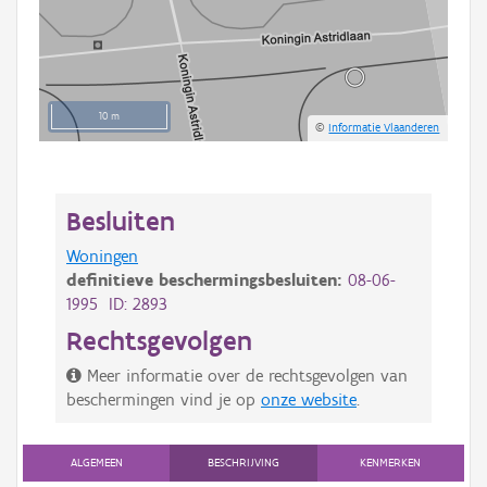
10 m
©
Informatie Vlaanderen
Besluiten
Woningen
definitieve beschermingsbesluiten:
08-06-
1995 ID: 2893
Rechtsgevolgen
Meer informatie over de rechtsgevolgen van
beschermingen vind je op
onze website
.
ALGEMEEN
BESCHRIJVING
KENMERKEN