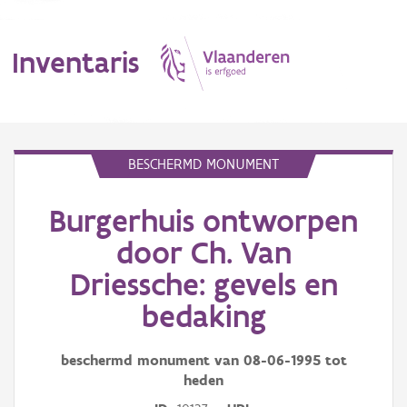
Inventaris
MENU
BESCHERMD MONUMENT
Burgerhuis ontworpen
Erfgoedobject
door Ch. Van
Aanduidingsobject
Driessche: gevels en
Waarneming
bedaking
Thema
beschermd monument van
08-06-1995
tot
Gebeurtenis
heden