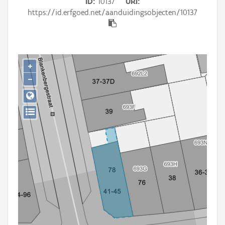
ID
10137
URI
Persoon of collectief
https://id.erfgoed.net/aanduidingsobjecten/10137
Downloads
Hergebruik
+
Aanmelden
−