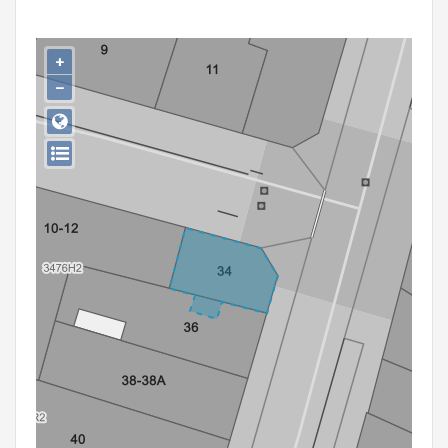
Persoon of collectief
Downloads
+
−
Hergebruik
Aanmelden