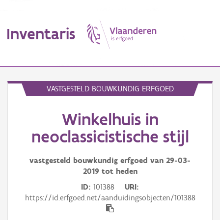
Inventaris
MENU
VASTGESTELD BOUWKUNDIG ERFGOED
Winkelhuis in
Erfgoedobject
neoclassicistische stijl
Aanduidingsobject
vastgesteld bouwkundig erfgoed van
29-03-
Waarneming
2019
tot heden
Thema
ID
101388
URI
https://id.erfgoed.net/aanduidingsobjecten/101388
Gebeurtenis