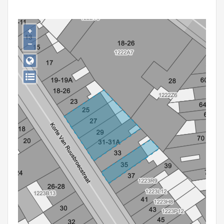
Persoon of collectief
Downloads
+
−
Hergebruik
Aanmelden