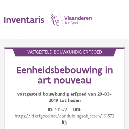
Inventaris
MENU
VASTGESTELD BOUWKUNDIG ERFGOED
Eenheidsbebouwing in
Erfgoedobject
art nouveau
Aanduidingsobject
vastgesteld bouwkundig erfgoed van
29-03-
Waarneming
2019
tot heden
Thema
ID
101572
URI
https://id.erfgoed.net/aanduidingsobjecten/101572
Gebeurtenis