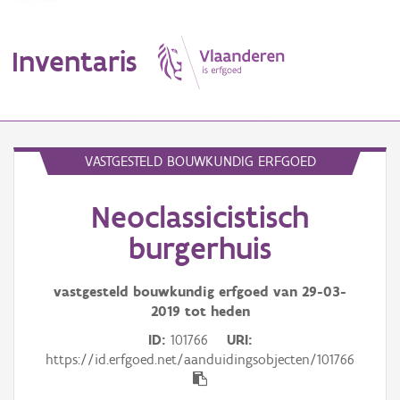
Inventaris
MENU
VASTGESTELD BOUWKUNDIG ERFGOED
Neoclassicistisch
Erfgoedobject
burgerhuis
Aanduidingsobject
vastgesteld bouwkundig erfgoed van
29-03-
Waarneming
2019
tot heden
Thema
ID
101766
URI
https://id.erfgoed.net/aanduidingsobjecten/101766
Gebeurtenis