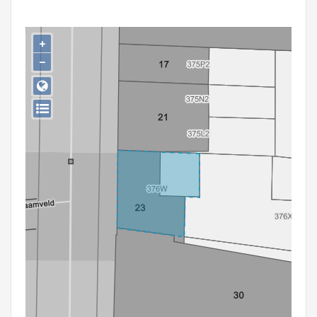
Persoon of collectief
Downloads
+
−
Hergebruik
Aanmelden