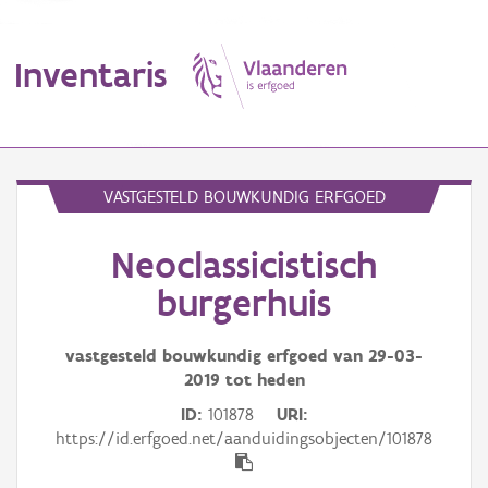
Inventaris
MENU
VASTGESTELD BOUWKUNDIG ERFGOED
Neoclassicistisch
Erfgoedobject
burgerhuis
Aanduidingsobject
vastgesteld bouwkundig erfgoed van
29-03-
Waarneming
2019
tot heden
Thema
ID
101878
URI
https://id.erfgoed.net/aanduidingsobjecten/101878
Gebeurtenis