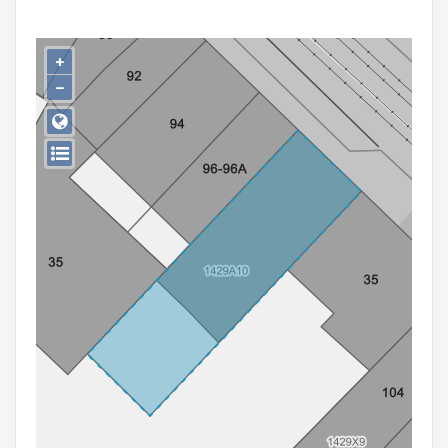
Persoon of collectief
Downloads
+
−
Hergebruik
Aanmelden