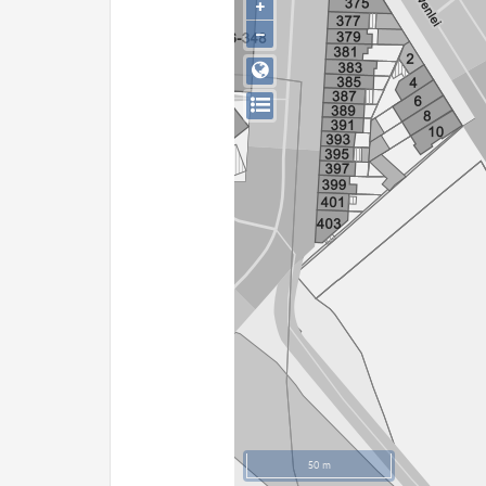
+
−
50 m