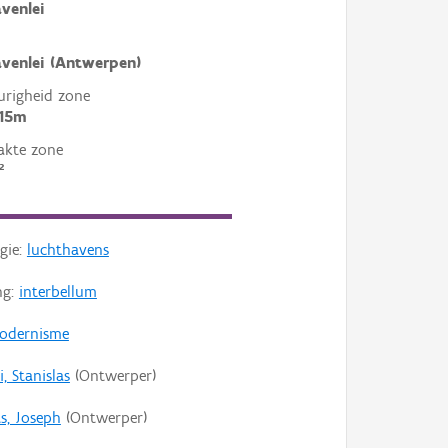
venlei
venlei (Antwerpen)
righeid zone
 15m
akte zone
²
gie:
luchthavens
ng:
interbellum
odernisme
i, Stanislas
(Ontwerper)
s, Joseph
(Ontwerper)