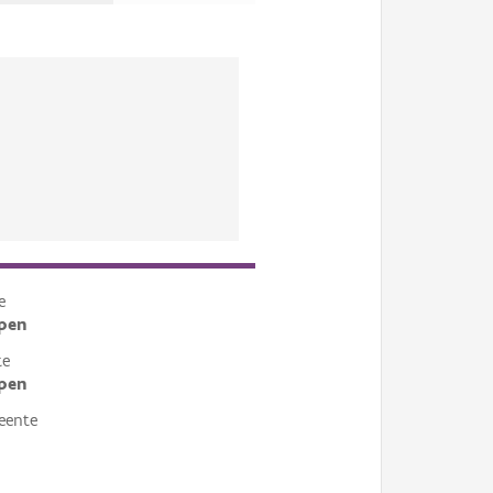
e
pen
te
pen
eente