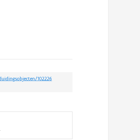
nduidingsobjecten/102226
.