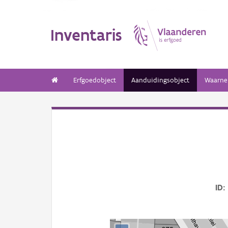
Inventaris
Erfgoedobject
Aanduidingsobject
Waarne
ID