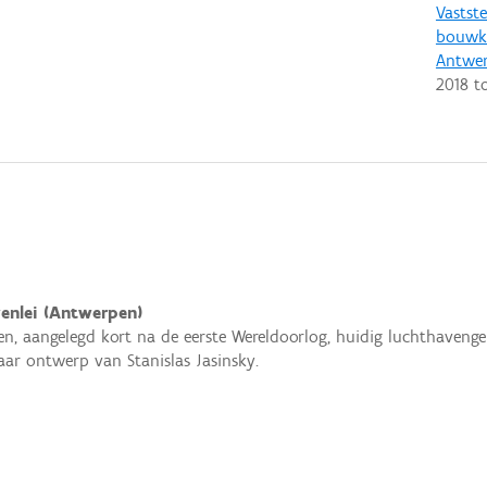
Vastste
bouwku
Antwe
2018
t
enlei (Antwerpen)
n, aangelegd kort na de eerste Wereldoorlog, huidig luchthaveng
aar ontwerp van Stanislas Jasinsky.