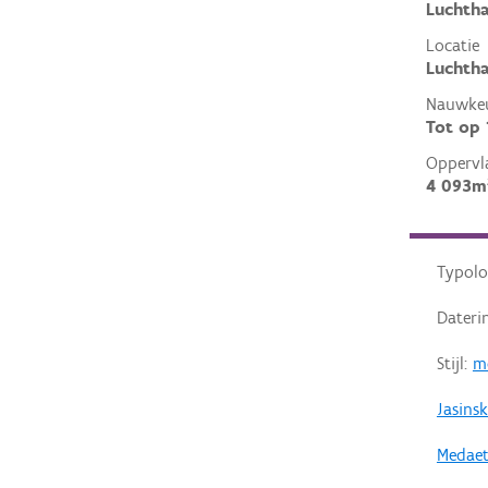
Luchtha
Locatie
Luchtha
Nauwkeu
Tot op
Oppervl
4 093m
Typolo
Dateri
Stijl:
m
Jasinsk
Medaet