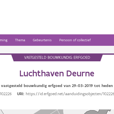
ming
Thema
Gebeurtenis
Persoon of collectief
VASTGESTELD BOUWKUNDIG ERFGOED
Luchthaven Deurne
vastgesteld bouwkundig erfgoed van
29-03-2019
tot heden
102226
URI
https://id.erfgoed.net/aanduidingsobjecten/10222