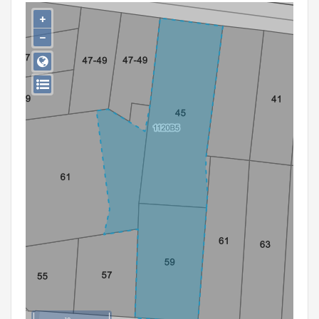
Persoon of collectief
+
−
Downloads
Hergebruik
Aanmelden