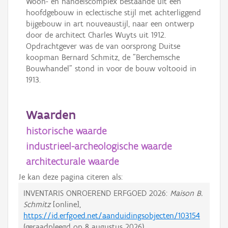
Woon- en handelscomplex bestaande uit een
hoofdgebouw in eclectische stijl met achterliggend
bijgebouw in art nouveaustijl, naar een ontwerp
door de architect Charles Wuyts uit 1912.
Opdrachtgever was de van oorsprong Duitse
koopman Bernard Schmitz, de "Berchemsche
Bouwhandel" stond in voor de bouw voltooid in
1913.
Waarden
historische waarde
industrieel-archeologische waarde
architecturale waarde
Je kan deze pagina citeren als:
INVENTARIS ONROEREND ERFGOED 2026:
Maison B.
Schmitz
[online],
https://id.erfgoed.net/aanduidingsobjecten/103154
(geraadpleegd op
8 augustus 2026
).