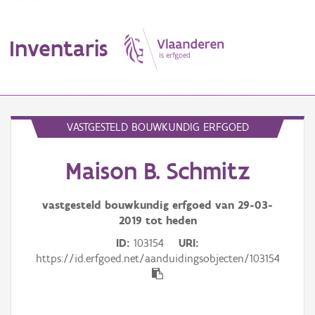
Inventaris
MENU
VASTGESTELD BOUWKUNDIG ERFGOED
Maison B. Schmitz
Erfgoedobject
Aanduidingsobject
vastgesteld bouwkundig erfgoed van
29-03-
2019
tot heden
Waarneming
ID
103154
URI
https://id.erfgoed.net/aanduidingsobjecten/103154
Thema
Gebeurtenis