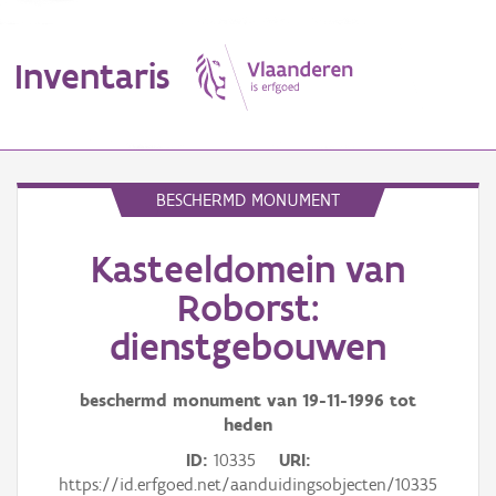
Inventaris
MENU
BESCHERMD MONUMENT
Kasteeldomein van
Erfgoedobject
Roborst:
Aanduidingsobject
dienstgebouwen
Waarneming
beschermd monument van
19-11-1996
tot
Thema
heden
ID
10335
URI
Gebeurtenis
https://id.erfgoed.net/aanduidingsobjecten/10335