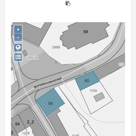
Persoon of collectief
Downloads
+
Hergebruik
−
Aanmelden