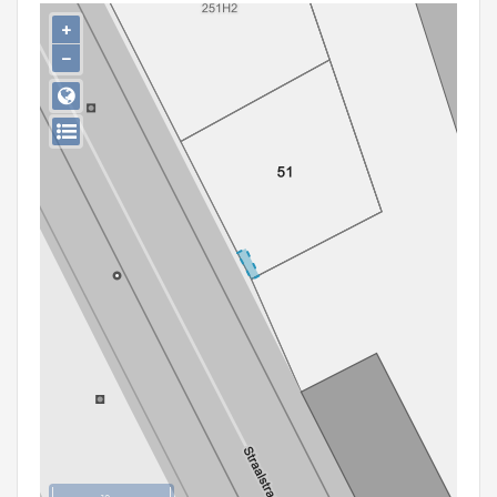
Persoon of collectief
+
−
Downloads
Hergebruik
Aanmelden