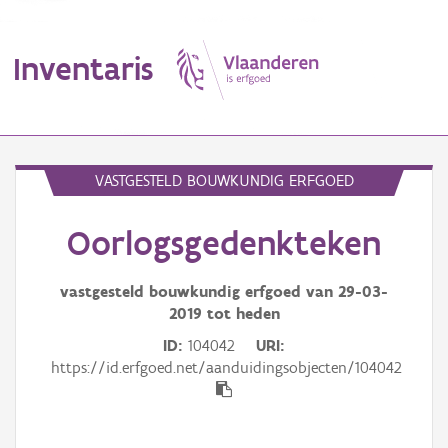
Inventaris
MENU
VASTGESTELD BOUWKUNDIG ERFGOED
Oorlogsgedenkteken
Erfgoedobject
Aanduidingsobject
vastgesteld bouwkundig erfgoed van
29-03-
2019
tot heden
Waarneming
ID
104042
URI
https://id.erfgoed.net/aanduidingsobjecten/104042
Thema
Gebeurtenis