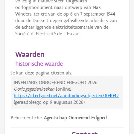
Volledig in blauwe steen uitgevoerd
oorlogsmonument naar ontwerp van Max
Winders, ter ere van de op 6 en 7 september 1944
door de Duitse troepen gefusilleerde arbeiders van
de achterliggende elektriciteitscentrale van de
Société d’ Electricité de l’ Escaut.
Waarden
historische waarde
Je kan deze pagina citeren als:
INVENTARIS ONROEREND ERFGOED 2026:
Oorlogsgedenkteken
[online],
https://id.erfgoed.net/aanduidingsobjecten/104042
(geraadpleegd op
9 augustus 2026
).
Beheerder fiche:
Agentschap Onroerend Erfgoed