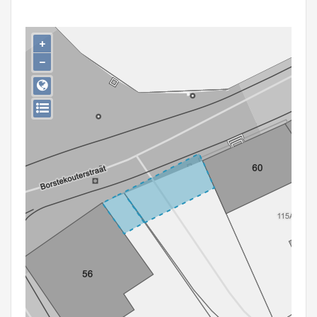
Persoon of collectief
Downloads
+
−
Hergebruik
Aanmelden