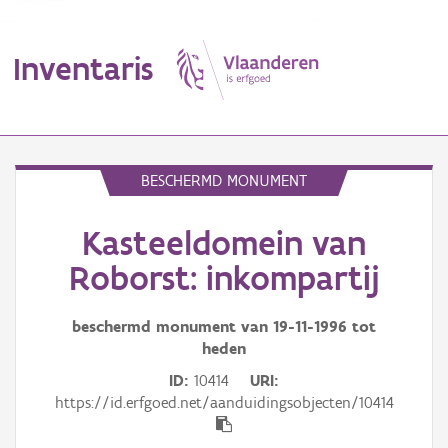
Inventaris
MENU
BESCHERMD MONUMENT
Kasteeldomein van
Erfgoedobject
Roborst: inkompartij
Aanduidingsobject
beschermd monument van
19-11-1996
tot
Waarneming
heden
Thema
ID
10414
URI
https://id.erfgoed.net/aanduidingsobjecten/10414
Gebeurtenis