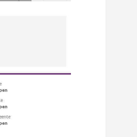
e
pen
te
pen
eente
pen