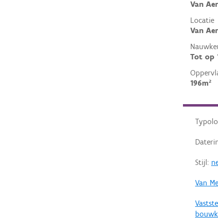
Van Aer
Locatie
Van Aer
Nauwkeu
Tot op
Oppervl
196m²
Typolo
Dateri
Stijl:
ne
Van Me
Vastste
bouwku