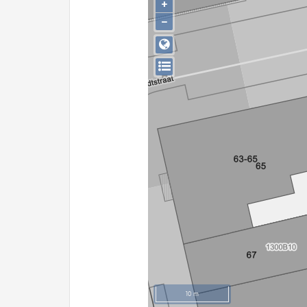
+
−
10 m