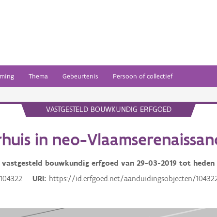
ming
Thema
Gebeurtenis
Persoon of collectief
VASTGESTELD BOUWKUNDIG ERFGOED
huis in neo-Vlaamserenaissanc
vastgesteld bouwkundig erfgoed van
29-03-2019
tot heden
104322
URI
https://id.erfgoed.net/aanduidingsobjecten/10432