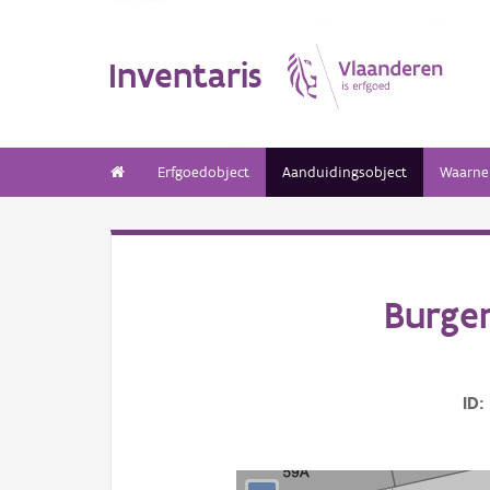
Inventaris
Erfgoedobject
Aanduidingsobject
Waarne
Burger
ID