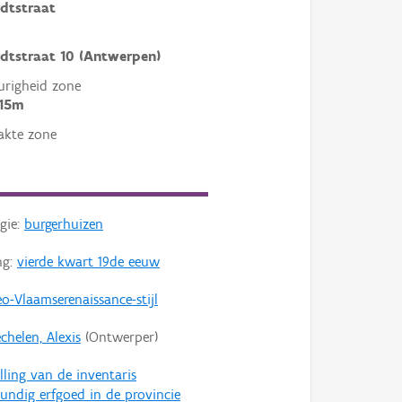
dtstraat
dtstraat 10 (Antwerpen)
righeid zone
 15m
akte zone
gie:
burgerhuizen
ng:
vierde kwart 19de eeuw
o-Vlaamserenaissance-stijl
chelen, Alexis
(Ontwerper)
lling van de inventaris
ndig erfgoed in de provincie