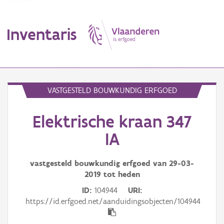
Inventaris
MENU
VASTGESTELD BOUWKUNDIG ERFGOED
Elektrische kraan 347
Erfgoedobject
IA
Aanduidingsobject
vastgesteld bouwkundig erfgoed van
29-03-
Waarneming
2019
tot heden
Thema
ID
104944
URI
https://id.erfgoed.net/aanduidingsobjecten/104944
Gebeurtenis