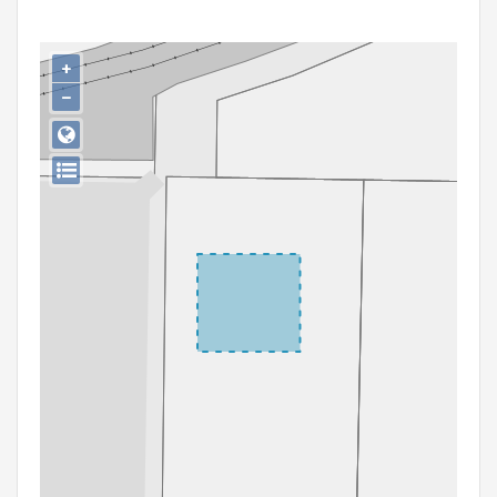
Persoon of collectief
Downloads
+
−
Hergebruik
Aanmelden