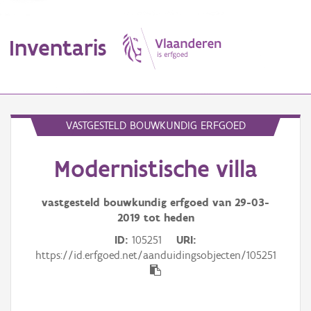
Inventaris
MENU
VASTGESTELD BOUWKUNDIG ERFGOED
Modernistische villa
Erfgoedobject
Aanduidingsobject
vastgesteld bouwkundig erfgoed van
29-03-
2019
tot heden
Waarneming
ID
105251
URI
https://id.erfgoed.net/aanduidingsobjecten/105251
Thema
Gebeurtenis