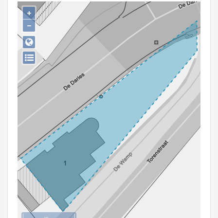
Persoon of collectief
+
−
Downloads
Hergebruik
Aanmelden