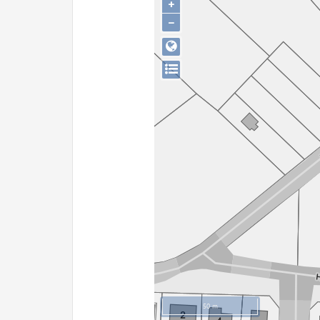
+
−
50 m