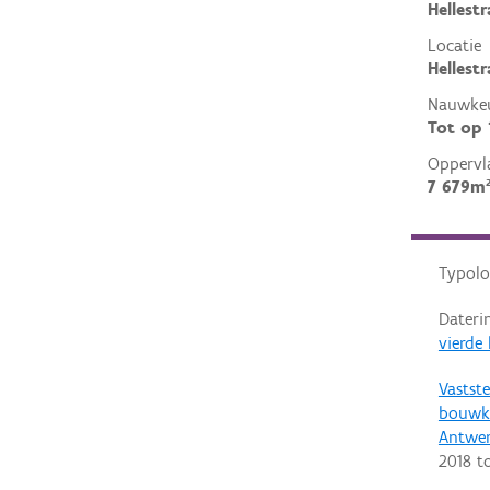
Hellest
Locatie
Hellest
Nauwkeu
Tot op
Oppervl
7 679m
Typolo
Dateri
vierde
Vastste
bouwku
Antwe
2018
t