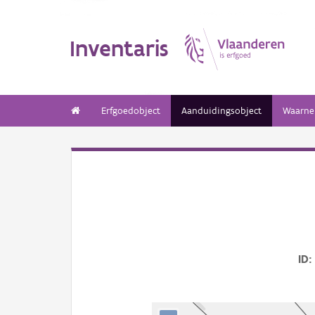
Inventaris
Erfgoedobject
Aanduidingsobject
Waarne
ID