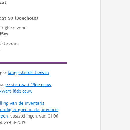
raat
raat 50 (Boechout)
righeid zone
 15m
akte zone
²
gie:
langgestrekte hoeven
ng:
eerste kwart 19de eeuw
,
 kwart 18de eeuw
lling van de inventaris
ndig erfgoed in de provincie
rpen
(vaststellingen: van
01-06-
ot
29-03-2019
)