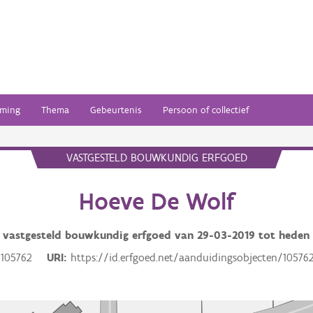
ming
Thema
Gebeurtenis
Persoon of collectief
VASTGESTELD BOUWKUNDIG ERFGOED
Hoeve De Wolf
vastgesteld bouwkundig erfgoed van
29-03-2019
tot heden
105762
URI
https://id.erfgoed.net/aanduidingsobjecten/10576