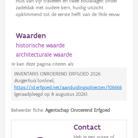
Huis van vijf traveeën en twee bouwlagen onder
zadeldak met oudere kern, huidig uitzicht
opklimmend tot de eerste helft van de 19de eeuw.
Waarden
historische waarde
architecturale waarde
Je kan deze pagina citeren als:
INVENTARIS ONROEREND ERFGOED 2026:
Burgerhuis
[online],
https://id.erfgoed.net/aanduidingsobjecten/106666
(geraadpleegd op
8 augustus 2026
).
Beheerder fiche:
Agentschap Onroerend Erfgoed
Contact
Heb je een vraag of