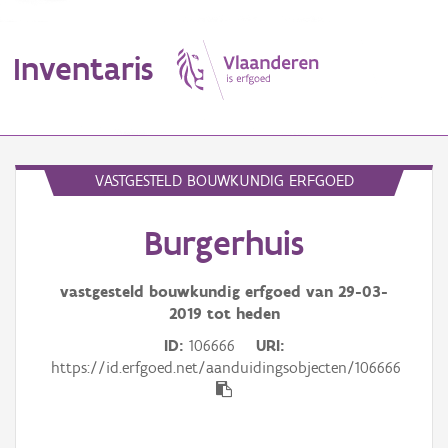
Inventaris
MENU
VASTGESTELD BOUWKUNDIG ERFGOED
Burgerhuis
Erfgoedobject
Aanduidingsobject
vastgesteld bouwkundig erfgoed van
29-03-
2019
tot heden
Waarneming
ID
106666
URI
https://id.erfgoed.net/aanduidingsobjecten/106666
Thema
Gebeurtenis