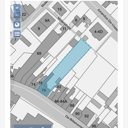
Persoon of collectief
+
−
Downloads
Hergebruik
Aanmelden