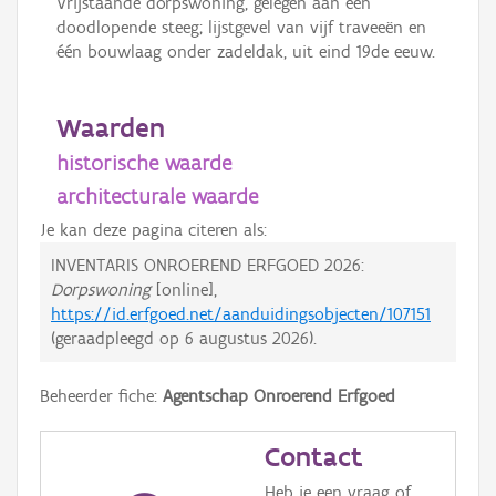
Vrijstaande dorpswoning, gelegen aan een
doodlopende steeg; lijstgevel van vijf traveeën en
één bouwlaag onder zadeldak, uit eind 19de eeuw.
Waarden
historische waarde
architecturale waarde
Je kan deze pagina citeren als:
INVENTARIS ONROEREND ERFGOED 2026:
Dorpswoning
[online],
https://id.erfgoed.net/aanduidingsobjecten/107151
(geraadpleegd op
6 augustus 2026
).
Beheerder fiche:
Agentschap Onroerend Erfgoed
Contact
Heb je een vraag of