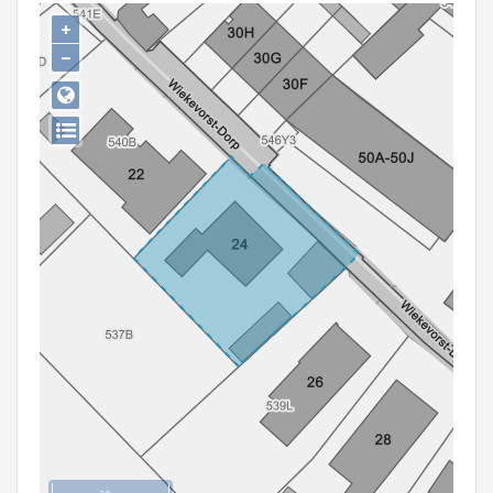
Persoon of collectief
+
−
Downloads
Hergebruik
Aanmelden