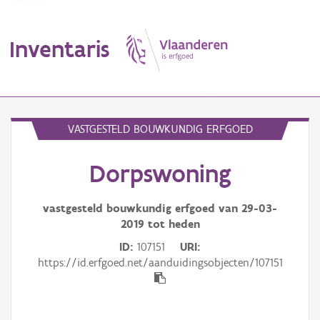
Inventaris
MENU
VASTGESTELD BOUWKUNDIG ERFGOED
Dorpswoning
Erfgoedobject
Aanduidingsobject
vastgesteld bouwkundig erfgoed van
29-03-
2019
tot heden
Waarneming
ID
107151
URI
https://id.erfgoed.net/aanduidingsobjecten/107151
Thema
Gebeurtenis