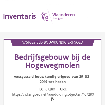
Inventaris
MENU
VASTGESTELD BOUWKUNDIG ERFGOED
Bedrijfsgebouw bij de
Erfgoedobject
Hogewegmolen
Aanduidingsobject
vastgesteld bouwkundig erfgoed van
29-03-
Waarneming
2019
tot heden
Thema
ID
107280
URI
https://id.erfgoed.net/aanduidingsobjecten/107280
Gebeurtenis