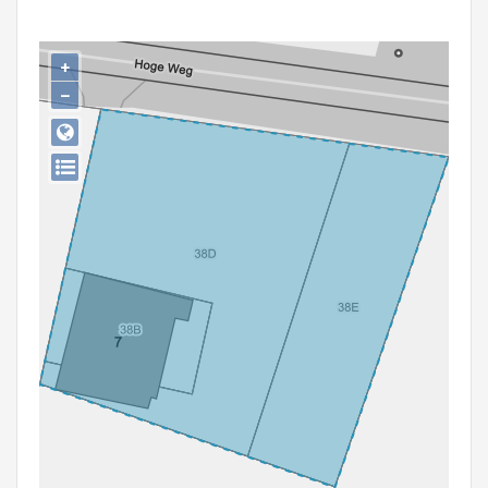
Persoon of collectief
Downloads
+
−
Hergebruik
Aanmelden