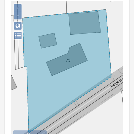
Persoon of collectief
+
−
Downloads
Hergebruik
Aanmelden