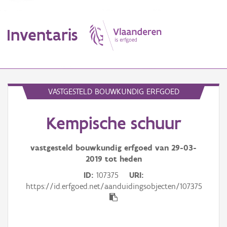
Inventaris
MENU
VASTGESTELD BOUWKUNDIG ERFGOED
Kempische schuur
Erfgoedobject
Aanduidingsobject
vastgesteld bouwkundig erfgoed van
29-03-
2019
tot heden
Waarneming
ID
107375
URI
https://id.erfgoed.net/aanduidingsobjecten/107375
Thema
Gebeurtenis