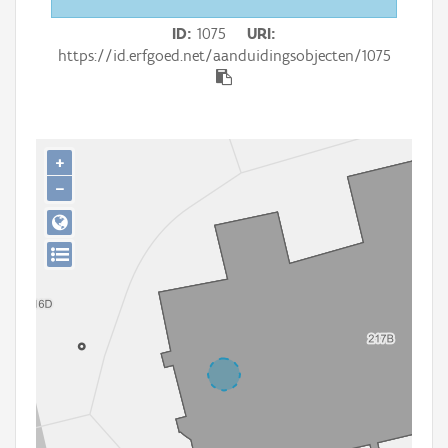
Persoon of collectief
ID
1075
URI
Downloads
https://id.erfgoed.net/aanduidingsobjecten/1075
Hergebruik
Aanmelden
+
−