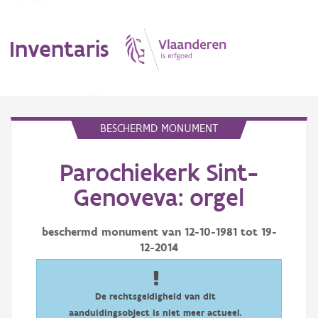
Inventaris
MENU
BESCHERMD MONUMENT
Parochiekerk Sint-
Erfgoedobject
Genoveva: orgel
Aanduidingsobject
beschermd monument van
12-10-1981
tot
19-
Waarneming
12-2014
Thema
Gebeurtenis
De rechtsgeldigheid van dit
aanduidingsobject is niet meer actueel.