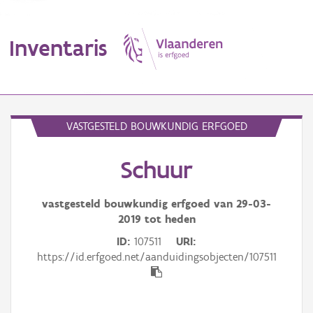
Inventaris
MENU
VASTGESTELD BOUWKUNDIG ERFGOED
Schuur
Erfgoedobject
Aanduidingsobject
vastgesteld bouwkundig erfgoed van
29-03-
2019
tot heden
Waarneming
ID
107511
URI
https://id.erfgoed.net/aanduidingsobjecten/107511
Thema
Gebeurtenis