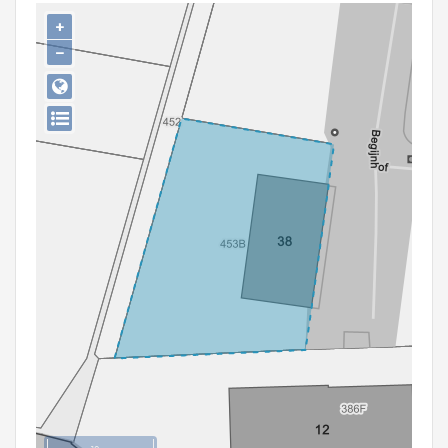
Persoon of collectief
+
−
Downloads
Hergebruik
Aanmelden