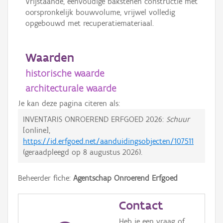
Vrijstaande, eenvoudige bakstenen constructie met
oorspronkelijk bouwvolume, vrijwel volledig
opgebouwd met recuperatiemateriaal.
Waarden
historische waarde
architecturale waarde
Je kan deze pagina citeren als:
INVENTARIS ONROEREND ERFGOED 2026:
Schuur
[online],
https://id.erfgoed.net/aanduidingsobjecten/107511
(geraadpleegd op
8 augustus 2026
).
Beheerder fiche:
Agentschap Onroerend Erfgoed
Contact
Heb je een vraag of