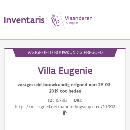
Inventaris
MENU
VASTGESTELD BOUWKUNDIG ERFGOED
Villa Eugenie
Erfgoedobject
Aanduidingsobject
vastgesteld bouwkundig erfgoed van
29-03-
2019
tot heden
Waarneming
ID
107812
URI
https://id.erfgoed.net/aanduidingsobjecten/107812
Thema
Gebeurtenis