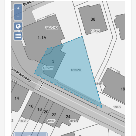
Persoon of collectief
+
−
Downloads
Hergebruik
Aanmelden