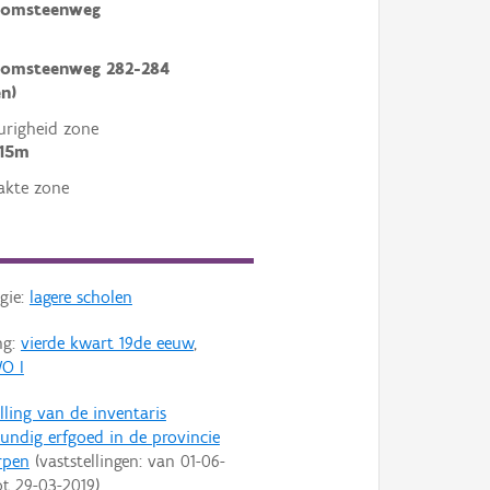
omsteenweg
omsteenweg 282-284
en)
righeid zone
 15m
akte zone
gie:
lagere scholen
ng:
vierde kwart 19de eeuw
,
O I
lling van de inventaris
ndig erfgoed in de provincie
rpen
(vaststellingen: van
01-06-
ot
29-03-2019
)