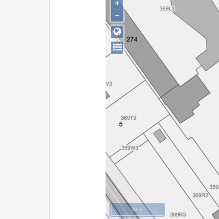
+
−
20 m