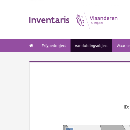
Inventaris
Erfgoedobject
Aanduidingsobject
Waarne
ID