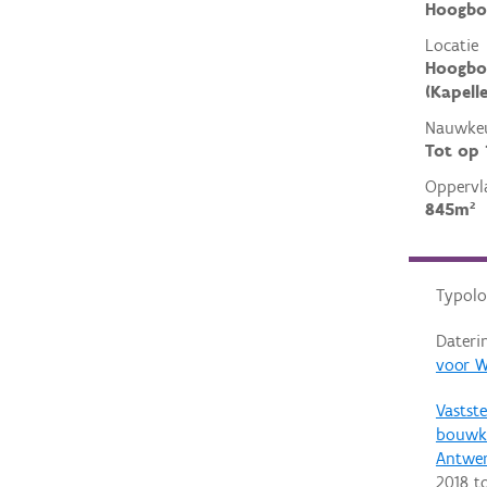
Hoogbo
Locatie
Hoogbo
(Kapell
Nauwkeu
Tot op
Oppervl
845m²
Typolo
Dateri
voor W
Vastste
bouwku
Antwe
2018
t