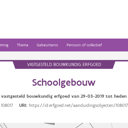
ming
Thema
Gebeurtenis
Persoon of collectief
VASTGESTELD BOUWKUNDIG ERFGOED
Schoolgebouw
vastgesteld bouwkundig erfgoed van
29-03-2019
tot heden
108017
URI
https://id.erfgoed.net/aanduidingsobjecten/10801