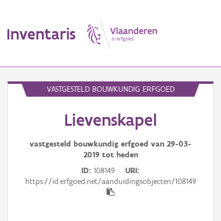
Inventaris
MENU
VASTGESTELD BOUWKUNDIG ERFGOED
Lievenskapel
Erfgoedobject
Aanduidingsobject
vastgesteld bouwkundig erfgoed van
29-03-
2019
tot heden
Waarneming
ID
108149
URI
https://id.erfgoed.net/aanduidingsobjecten/108149
Thema
Gebeurtenis