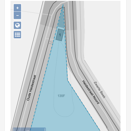
Persoon of collectief
+
−
Downloads
Hergebruik
Aanmelden