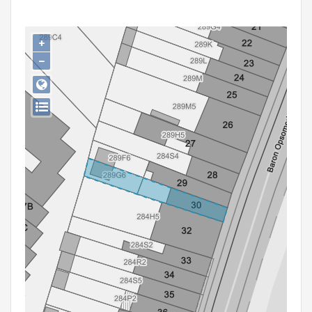
Persoon of collectief
Downloads
+
−
Hergebruik
Aanmelden