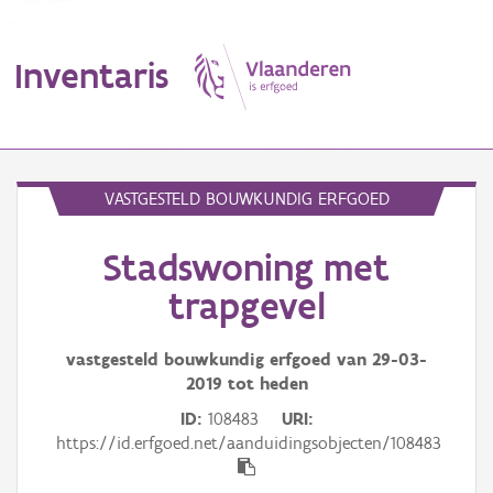
Inventaris
MENU
VASTGESTELD BOUWKUNDIG ERFGOED
Stadswoning met
Erfgoedobject
trapgevel
Aanduidingsobject
vastgesteld bouwkundig erfgoed van
29-03-
Waarneming
2019
tot heden
Thema
ID
108483
URI
https://id.erfgoed.net/aanduidingsobjecten/108483
Gebeurtenis