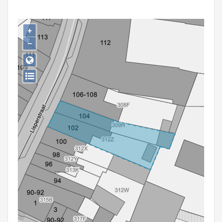
Persoon of collectief
Downloads
+
−
Hergebruik
Aanmelden