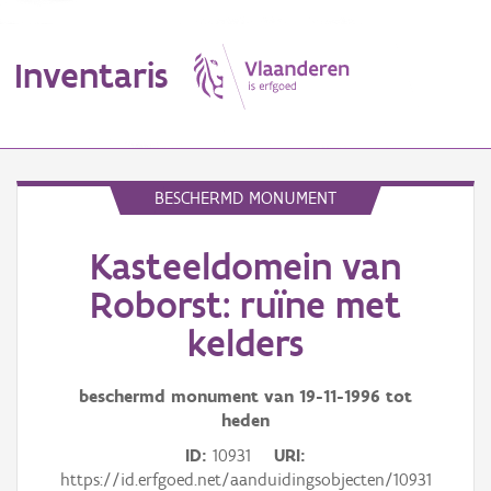
Inventaris
MENU
BESCHERMD MONUMENT
Kasteeldomein van
Erfgoedobject
Roborst: ruïne met
Aanduidingsobject
kelders
Waarneming
beschermd monument van
19-11-1996
tot
Thema
heden
ID
10931
URI
Gebeurtenis
https://id.erfgoed.net/aanduidingsobjecten/10931