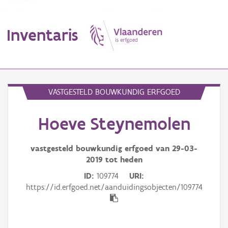
Inventaris
MENU
VASTGESTELD BOUWKUNDIG ERFGOED
Hoeve Steynemolen
Erfgoedobject
Aanduidingsobject
vastgesteld bouwkundig erfgoed van
29-03-
2019
tot heden
Waarneming
ID
109774
URI
https://id.erfgoed.net/aanduidingsobjecten/109774
Thema
Gebeurtenis