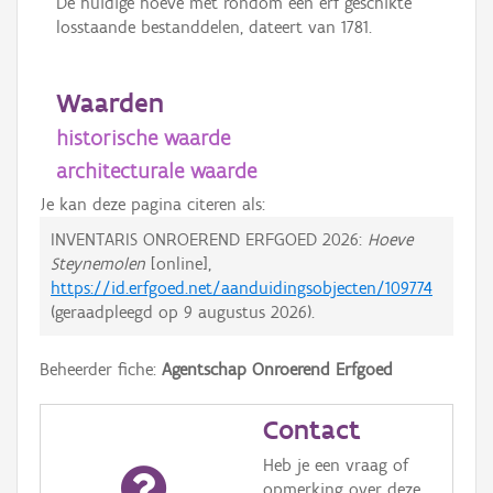
De huidige hoeve met rondom een erf geschikte
losstaande bestanddelen, dateert van 1781.
Waarden
historische waarde
architecturale waarde
Je kan deze pagina citeren als:
INVENTARIS ONROEREND ERFGOED 2026:
Hoeve
Steynemolen
[online],
https://id.erfgoed.net/aanduidingsobjecten/109774
(geraadpleegd op
9 augustus 2026
).
Beheerder fiche:
Agentschap Onroerend Erfgoed
Contact
Heb je een vraag of
opmerking over deze