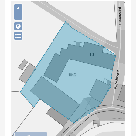
Persoon of collectief
+
−
Downloads
Hergebruik
Aanmelden