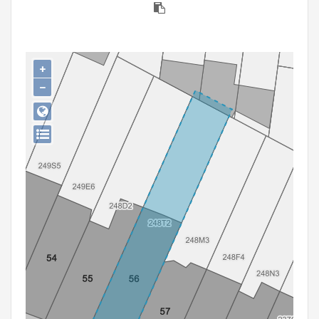
Persoon of collectief
Downloads
+
Hergebruik
−
Aanmelden