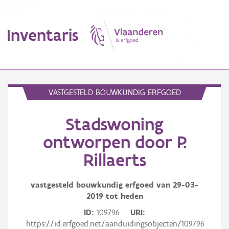
Inventaris
MENU
VASTGESTELD BOUWKUNDIG ERFGOED
Stadswoning
Erfgoedobject
ontworpen door P.
Aanduidingsobject
Rillaerts
Waarneming
vastgesteld bouwkundig erfgoed van
29-03-
Thema
2019
tot heden
ID
109796
URI
Gebeurtenis
https://id.erfgoed.net/aanduidingsobjecten/109796