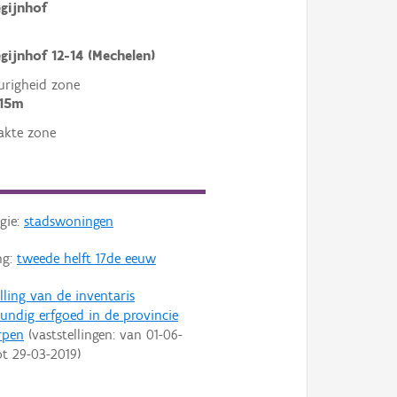
egijnhof
egijnhof 12-14 (Mechelen)
righeid zone
 15m
akte zone
gie:
stadswoningen
ng:
tweede helft 17de eeuw
lling van de inventaris
ndig erfgoed in de provincie
rpen
(vaststellingen: van
01-06-
ot
29-03-2019
)