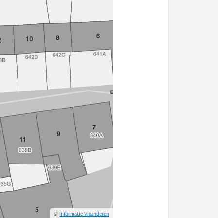
©
Informatie Vlaanderen