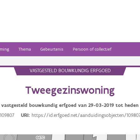
ming
Thema
Gebeurtenis
Persoon of collectief
VASTGESTELD BOUWKUNDIG ERFGOED
Tweegezinswoning
vastgesteld bouwkundig erfgoed van
29-03-2019
tot heden
109807
URI
https://id.erfgoed.net/aanduidingsobjecten/10980