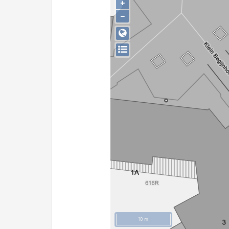
+
−
10 m