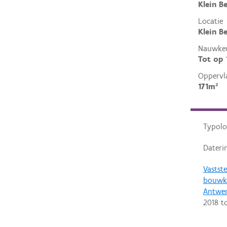
Klein B
Locatie
Klein B
Nauwkeu
Tot op
Oppervl
171m²
Typolo
Dateri
Vastste
bouwku
Antwe
2018
t