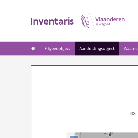
Inventaris
Erfgoedobject
Aanduidingsobject
Waarne
ID