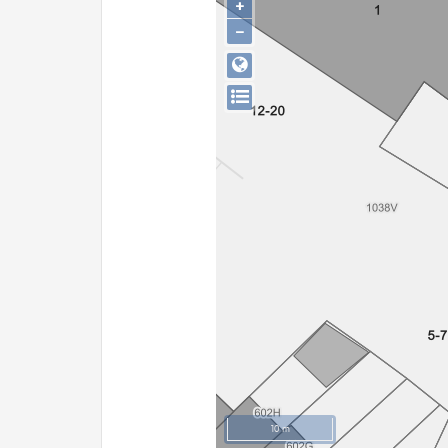
+
−
10 m