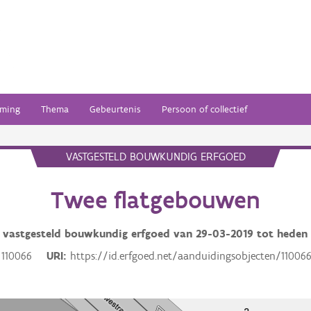
ming
Thema
Gebeurtenis
Persoon of collectief
VASTGESTELD BOUWKUNDIG ERFGOED
Twee flatgebouwen
vastgesteld bouwkundig erfgoed van
29-03-2019
tot heden
110066
URI
https://id.erfgoed.net/aanduidingsobjecten/11006