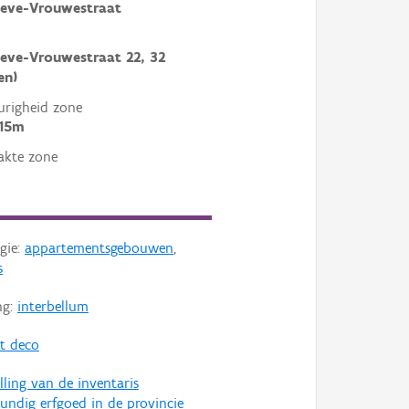
ieve-Vrouwestraat
eve-Vrouwestraat 22, 32
en)
righeid zone
 15m
akte zone
gie:
appartementsgebouwen
,
s
ng:
interbellum
rt deco
lling van de inventaris
ndig erfgoed in de provincie