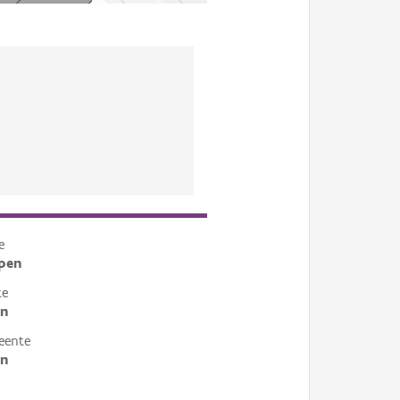
e
pen
te
en
eente
en