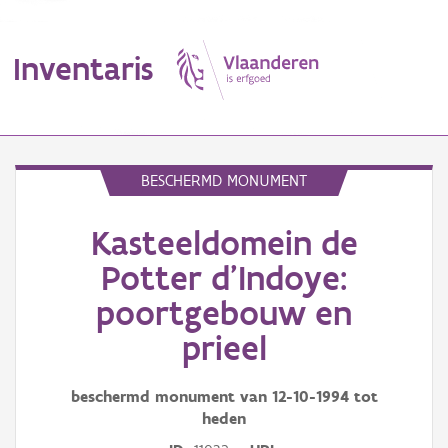
Inventaris
MENU
BESCHERMD MONUMENT
Kasteeldomein de
Erfgoedobject
Potter d'Indoye:
Aanduidingsobject
poortgebouw en
Waarneming
prieel
Thema
beschermd monument van
12-10-1994
tot
Gebeurtenis
heden