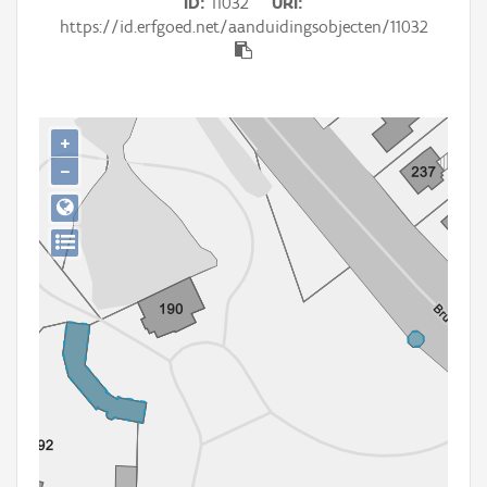
ID
11032
URI
Persoon of collectief
https://id.erfgoed.net/aanduidingsobjecten/11032
Downloads
Hergebruik
+
Aanmelden
−