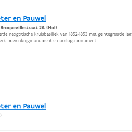
eter en Pauwel
 Broquevillestraat 2A (Mol)
erde neogotische kruisbasiliek van 1852-1853 met geïntegreerde laa
kerk boerenkrijgmonument en oorlogsmonument.
eter en Pauwel
)