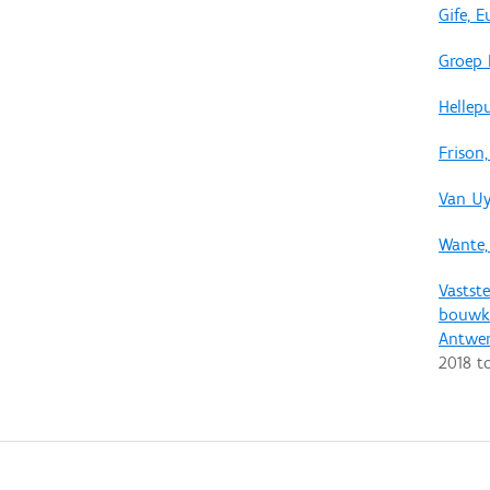
Gife, 
Groep 
Hellepu
Frison,
Van Uy
Wante,
Vastste
bouwku
Antwe
2018
t