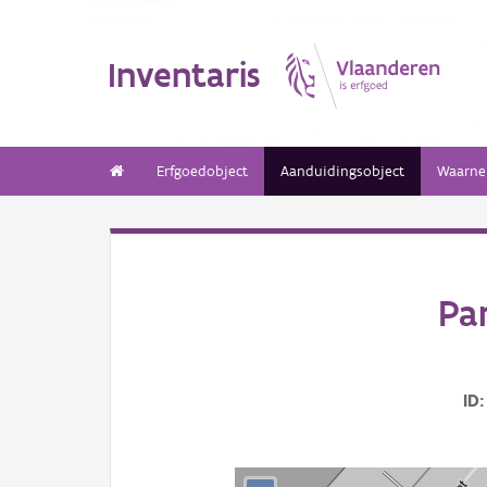
Inventaris
Erfgoedobject
Aanduidingsobject
Waarne
Pa
ID