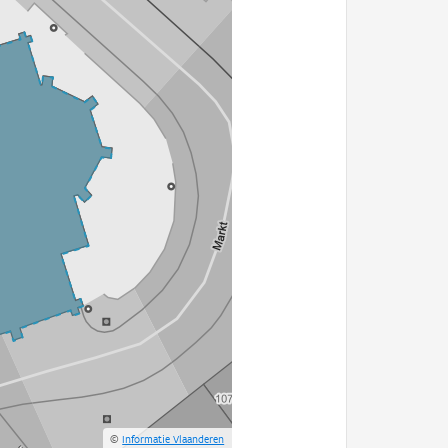
©
Informatie Vlaanderen