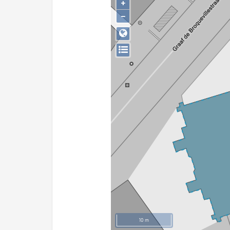
+
−
10 m