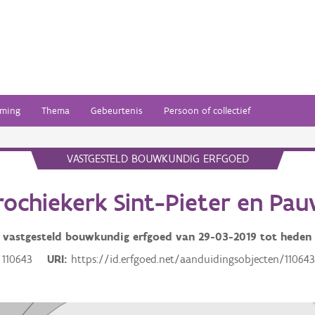
ming
Thema
Gebeurtenis
Persoon of collectief
VASTGESTELD BOUWKUNDIG ERFGOED
rochiekerk Sint-Pieter en Pau
vastgesteld bouwkundig erfgoed van
29-03-2019
tot heden
110643
URI
https://id.erfgoed.net/aanduidingsobjecten/11064