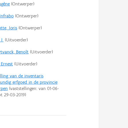
Eugène
(Ontwerper)
Infrabo
(Ontwerper)
tte, Joris
(Ontwerper)
 J.
(Uitvoerder)
tvanck, Benoît
(Uitvoerder)
 Ernest
(Uitvoerder)
lling van de inventaris
ndig erfgoed in de provincie
rpen
(vaststellingen: van
01-06-
ot
29-03-2019
)