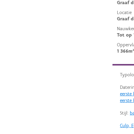
Graaf d
Locatie
Graaf d
Nauwkeu
Tot op
Oppervl
1 366m²
Typolo
Dateri
eerste
eerste
Stijl:
b
Culp, E