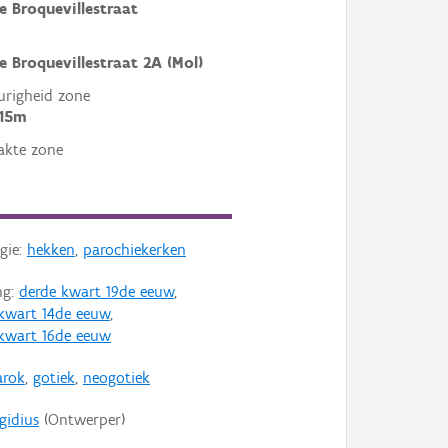
e Broquevillestraat
e Broquevillestraat 2A (Mol)
righeid zone
 15m
akte zone
gie:
hekken
,
parochiekerken
ng:
derde kwart 19de eeuw
,
 kwart 14de eeuw
,
 kwart 16de eeuw
arok
,
gotiek
,
neogotiek
gidius
(Ontwerper)