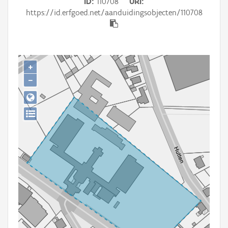
ID
110708
URI
Persoon of collectief
https://id.erfgoed.net/aanduidingsobjecten/110708
Downloads
Hergebruik
+
Aanmelden
−