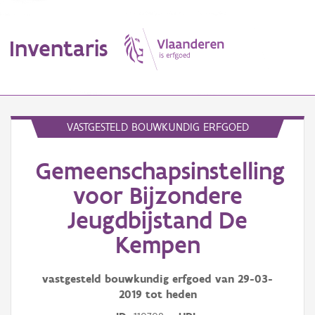
Inventaris
MENU
VASTGESTELD BOUWKUNDIG ERFGOED
Gemeenschapsinstelling
Erfgoedobject
voor Bijzondere
Aanduidingsobject
Jeugdbijstand De
Waarneming
Kempen
Thema
vastgesteld bouwkundig erfgoed van
29-03-
Gebeurtenis
2019
tot heden