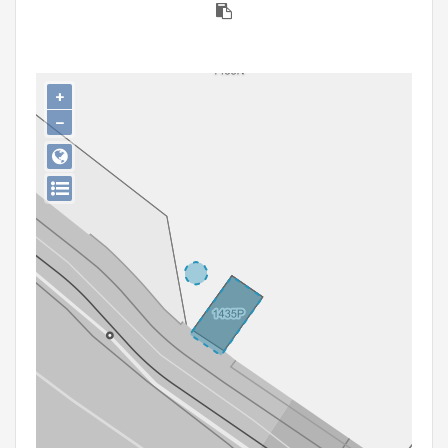
Persoon of collectief
Downloads
+
Hergebruik
−
Aanmelden