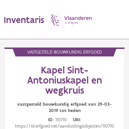
Inventaris
MENU
VASTGESTELD BOUWKUNDIG ERFGOED
Kapel Sint-
Erfgoedobject
Antoniuskapel en
Aanduidingsobject
wegkruis
Waarneming
vastgesteld bouwkundig erfgoed van
29-03-
Thema
2019
tot heden
ID
110710
URI
Gebeurtenis
https://id.erfgoed.net/aanduidingsobjecten/110710