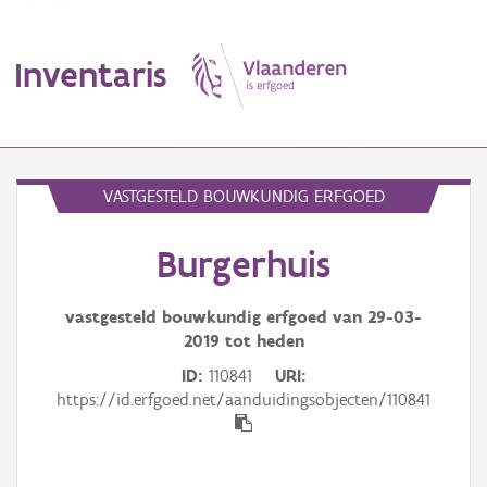
Inventaris
MENU
VASTGESTELD BOUWKUNDIG ERFGOED
Burgerhuis
Erfgoedobject
Aanduidingsobject
vastgesteld bouwkundig erfgoed van
29-03-
2019
tot heden
Waarneming
ID
110841
URI
https://id.erfgoed.net/aanduidingsobjecten/110841
Thema
Gebeurtenis