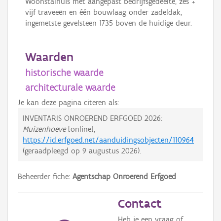
Woonstalhuis met aangepast bedrijfsgedeelte, zes +
vijf traveeën en één bouwlaag onder zadeldak,
ingemetste gevelsteen 1735 boven de huidige deur.
Waarden
historische waarde
architecturale waarde
Je kan deze pagina citeren als:
INVENTARIS ONROEREND ERFGOED 2026:
Muizenhoeve
[online],
https://id.erfgoed.net/aanduidingsobjecten/110964
(geraadpleegd op
9 augustus 2026
).
Beheerder fiche:
Agentschap Onroerend Erfgoed
Contact
Heb je een vraag of