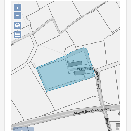
Persoon of collectief
+
−
Downloads
Hergebruik
Aanmelden