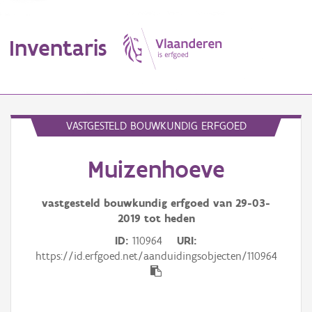
Inventaris
MENU
VASTGESTELD BOUWKUNDIG ERFGOED
Muizenhoeve
Erfgoedobject
Aanduidingsobject
vastgesteld bouwkundig erfgoed van
29-03-
2019
tot heden
Waarneming
ID
110964
URI
https://id.erfgoed.net/aanduidingsobjecten/110964
Thema
Gebeurtenis