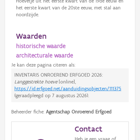
Hoevetje uit het eerste kwart van de 19de eeuw en
het eerste kwart van de 20ste eeuw, met stal aan
noordzijde.
Waarden
historische waarde
architecturale waarde
Je kan deze pagina citeren als:
INVENTARIS ONROEREND ERFGOED 2026:
Langgestrekte hoeve
[online],
https://id.erfgoed.net/aanduidingsobjecten/111375
(geraadpleegd op
7 augustus 2026
).
Beheerder fiche:
Agentschap Onroerend Erfgoed
Contact
Heb je een vraag of