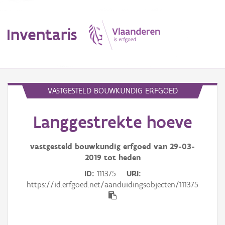
Inventaris
MENU
VASTGESTELD BOUWKUNDIG ERFGOED
Langgestrekte hoeve
Erfgoedobject
Aanduidingsobject
vastgesteld bouwkundig erfgoed van
29-03-
2019
tot heden
Waarneming
ID
111375
URI
https://id.erfgoed.net/aanduidingsobjecten/111375
Thema
Gebeurtenis