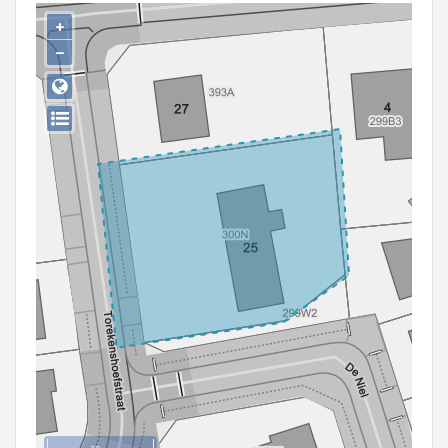
Persoon of collectief
+
−
Downloads
Hergebruik
Aanmelden