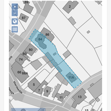
Persoon of collectief
+
−
Downloads
Hergebruik
Aanmelden