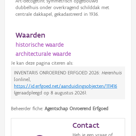
Art-decogetint symmetrisch opgebouwd
dubbelhuis onder overkragend schilddak met
centrale dakkapel, gekadastreerd in 1936.
Waarden
historische waarde
architecturale waarde
Je kan deze pagina citeren als:
INVENTARIS ONROEREND ERFGOED 2026:
Herenhuis
[online],
https://id.erfgoed.net/aanduidingsobjecten/111416
(geraadpleegd op
8 augustus 2026
).
Beheerder fiche:
Agentschap Onroerend Erfgoed
Contact
Heb je een vraag of