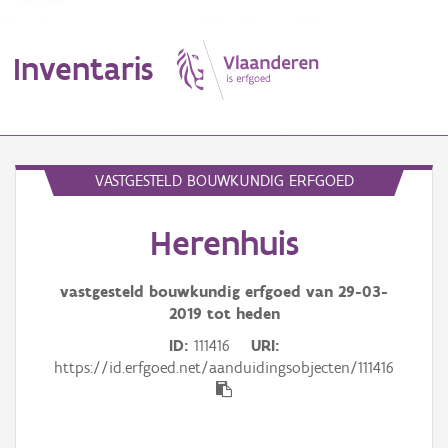
Inventaris
MENU
VASTGESTELD BOUWKUNDIG ERFGOED
Herenhuis
Erfgoedobject
Aanduidingsobject
vastgesteld bouwkundig erfgoed van
29-03-
2019
tot heden
Waarneming
ID
111416
URI
https://id.erfgoed.net/aanduidingsobjecten/111416
Thema
Gebeurtenis