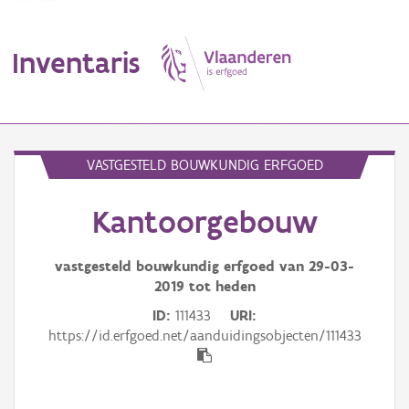
Inventaris
MENU
VASTGESTELD BOUWKUNDIG ERFGOED
Kantoorgebouw
Erfgoedobject
Aanduidingsobject
vastgesteld bouwkundig erfgoed van
29-03-
2019
tot heden
Waarneming
ID
111433
URI
https://id.erfgoed.net/aanduidingsobjecten/111433
Thema
Gebeurtenis