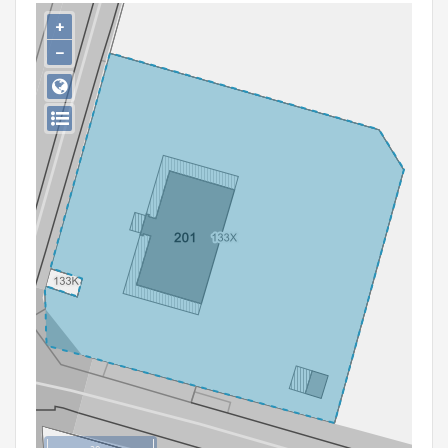
Persoon of collectief
+
−
Downloads
Hergebruik
Aanmelden