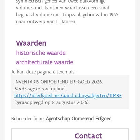
Symmetrisch geheel van twee balkvormige
volumes met kantoren waartussen een smal
beglaasd volume met trapzaal, gebouwd in 1965
naar ontwerp van L. Jansen.
Waarden
historische waarde
architecturale waarde
Je kan deze pagina citeren als:
INVENTARIS ONROEREND ERFGOED 2026:
Kantoorgebouw
[online],
https://id.erfgoed.net/aanduidingsobjecten/111433
(geraadpleegd op
8 augustus 2026
).
Beheerder fiche:
Agentschap Onroerend Erfgoed
Contact