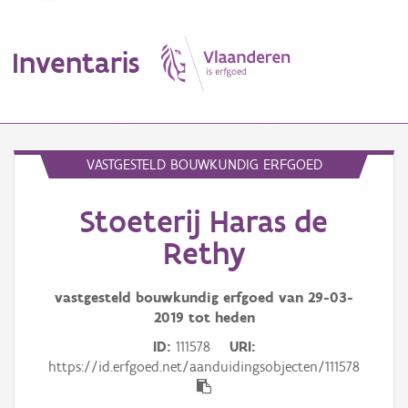
Inventaris
MENU
VASTGESTELD BOUWKUNDIG ERFGOED
Stoeterij Haras de
Erfgoedobject
Rethy
Aanduidingsobject
vastgesteld bouwkundig erfgoed van
29-03-
Waarneming
2019
tot heden
Thema
ID
111578
URI
https://id.erfgoed.net/aanduidingsobjecten/111578
Gebeurtenis