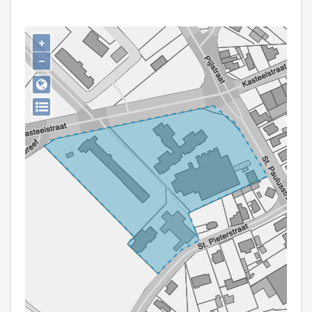
Persoon of collectief
Downloads
+
−
Hergebruik
Aanmelden