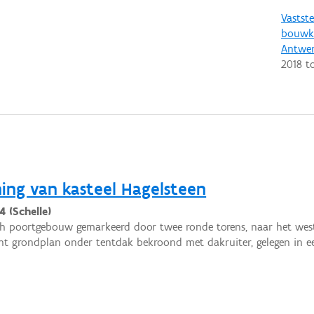
Vastste
bouwku
Antwe
2018
t
ing van kasteel Hagelsteen
4 (Schelle)
h poortgebouw gemarkeerd door twee ronde torens, naar het west
nt grondplan onder tentdak bekroond met dakruiter, gelegen in 