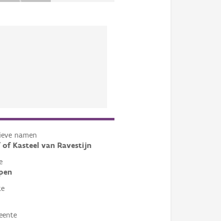
tieve namen
 of Kasteel van Ravestijn
e
pen
te
eente