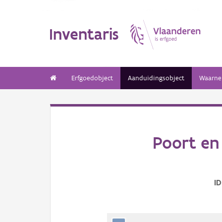
Inventaris
Erfgoedobject
Aanduidingsobject
Waarne
Poort en
ID