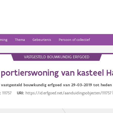
ming
Thema
Gebeurtenis
Persoon of collectief
VASTGESTELD BOUWKUNDIG ERFGOED
 portierswoning van kasteel H
vastgesteld bouwkundig erfgoed van
29-03-2019
tot heden
111757
URI
https://id.erfgoed.net/aanduidingsobjecten/111757