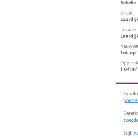
Schelle
Straat
Laardij
Locatie
Laardijk
Nauwkeu
Tot op
Oppervl
1 041m²
Typolo
poorte
Dateri
tweede
Stijl:
n