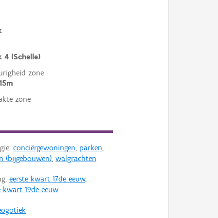
k
 4 (Schelle)
righeid zone
 15m
akte zone
gie:
conciërgewoningen
,
parken
,
n (bijgebouwen)
,
walgrachten
ng:
eerste kwart 17de eeuw
,
 kwart 19de eeuw
eogotiek