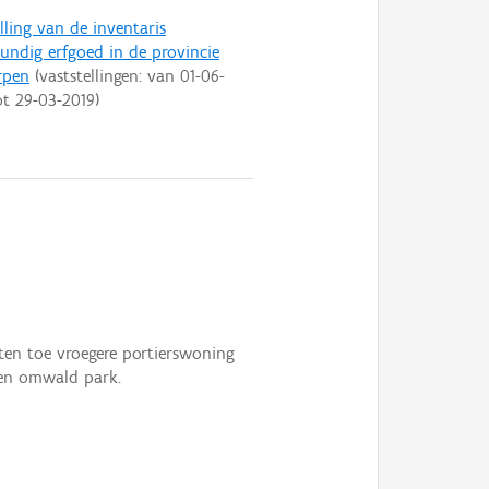
lling van de inventaris
ndig erfgoed in de provincie
rpen
(vaststellingen: van
01-06-
ot
29-03-2019
)
en toe vroegere portierswoning
een omwald park.