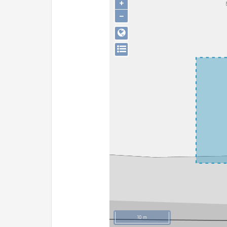
+
−
10 m