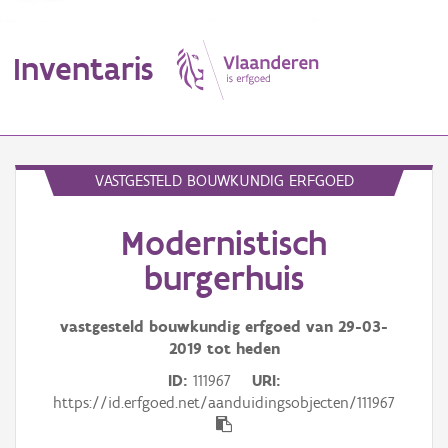
Inventaris
MENU
VASTGESTELD BOUWKUNDIG ERFGOED
Modernistisch
Erfgoedobject
burgerhuis
Aanduidingsobject
vastgesteld bouwkundig erfgoed van
29-03-
Waarneming
2019
tot heden
Thema
ID
111967
URI
https://id.erfgoed.net/aanduidingsobjecten/111967
Gebeurtenis