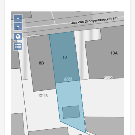
Persoon of collectief
Downloads
+
−
Hergebruik
Aanmelden