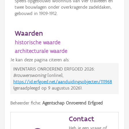
Speels opgebouwd woonhuis van vier traveeën en
twee bouwlagen onder overkragende zadeldaken,
gebouwd in 1909-1912.
Waarden
historische waarde
architecturale waarde
Je kan deze pagina citeren als:
INVENTARIS ONROEREND ERFGOED 2026:
Brouwerswoning
[online],
https://id.erfgoed.net/aanduidingsobjecten/111968
(geraadpleegd op
9 augustus 2026
).
Beheerder fiche:
Agentschap Onroerend Erfgoed
Contact
Heb je een vraag of