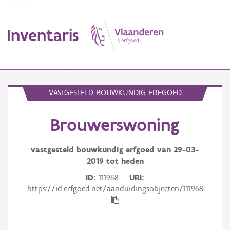
Inventaris
MENU
VASTGESTELD BOUWKUNDIG ERFGOED
Brouwerswoning
Erfgoedobject
Aanduidingsobject
vastgesteld bouwkundig erfgoed van
29-03-
2019
tot heden
Waarneming
ID
111968
URI
https://id.erfgoed.net/aanduidingsobjecten/111968
Thema
Gebeurtenis