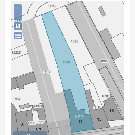
Persoon of collectief
+
−
Downloads
Hergebruik
Aanmelden