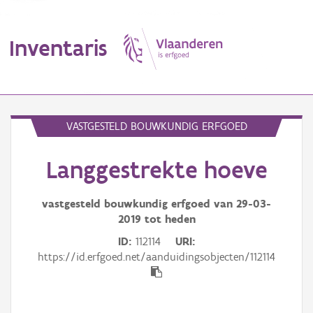
Inventaris
MENU
VASTGESTELD BOUWKUNDIG ERFGOED
Langgestrekte hoeve
Erfgoedobject
Aanduidingsobject
vastgesteld bouwkundig erfgoed van
29-03-
2019
tot heden
Waarneming
ID
112114
URI
https://id.erfgoed.net/aanduidingsobjecten/112114
Thema
Gebeurtenis