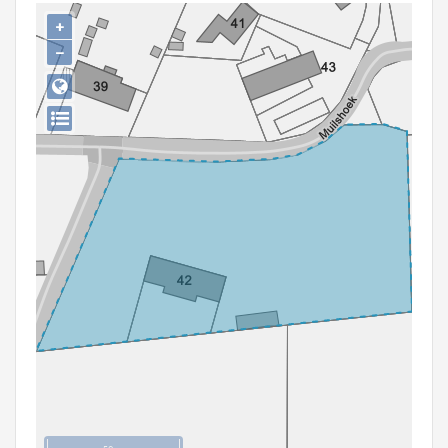
Persoon of collectief
+
−
Downloads
Hergebruik
Aanmelden