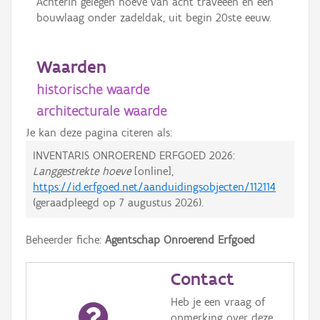
Achterin gelegen hoeve van acht traveeën en één
bouwlaag onder zadeldak, uit begin 20ste eeuw.
Waarden
historische waarde
architecturale waarde
Je kan deze pagina citeren als:
INVENTARIS ONROEREND ERFGOED 2026:
Langgestrekte hoeve
[online],
https://id.erfgoed.net/aanduidingsobjecten/112114
(geraadpleegd op
7 augustus 2026
).
Beheerder fiche:
Agentschap Onroerend Erfgoed
Contact
Heb je een vraag of
opmerking over deze