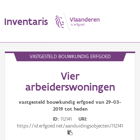
Inventaris
MENU
VASTGESTELD BOUWKUNDIG ERFGOED
Vier
Erfgoedobject
arbeiderswoningen
Aanduidingsobject
vastgesteld bouwkundig erfgoed van
29-03-
Waarneming
2019
tot heden
Thema
ID
112141
URI
https://id.erfgoed.net/aanduidingsobjecten/112141
Gebeurtenis