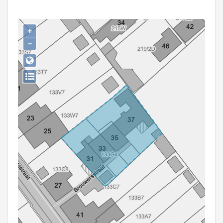
Persoon of collectief
Downloads
+
−
Hergebruik
Aanmelden