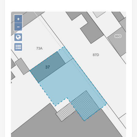
Persoon of collectief
Downloads
+
−
Hergebruik
Aanmelden