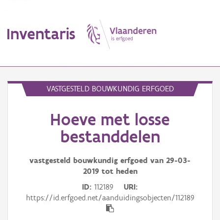
Inventaris
MENU
VASTGESTELD BOUWKUNDIG ERFGOED
Hoeve met losse
Erfgoedobject
bestanddelen
Aanduidingsobject
vastgesteld bouwkundig erfgoed van
29-03-
Waarneming
2019
tot heden
Thema
ID
112189
URI
https://id.erfgoed.net/aanduidingsobjecten/112189
Gebeurtenis