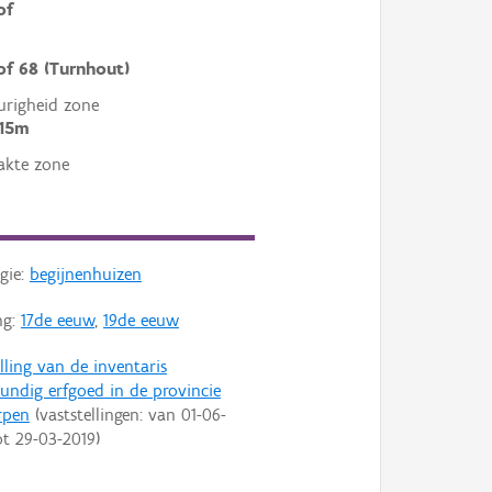
of
of 68 (Turnhout)
righeid zone
 15m
akte zone
gie:
begijnenhuizen
ng:
17de eeuw
,
19de eeuw
lling van de inventaris
ndig erfgoed in de provincie
rpen
(vaststellingen: van
01-06-
ot
29-03-2019
)