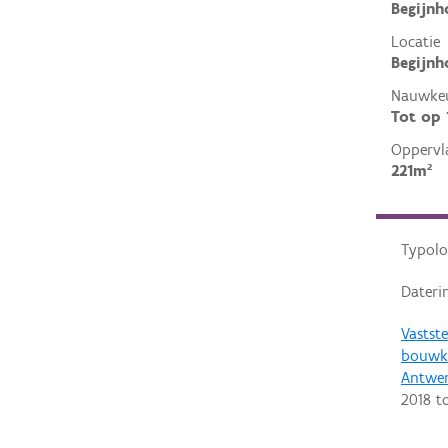
Begijnh
Locatie
Begijnh
Nauwkeu
Tot op
Oppervl
221m²
Typolo
Dateri
Vastste
bouwku
Antwe
2018
t