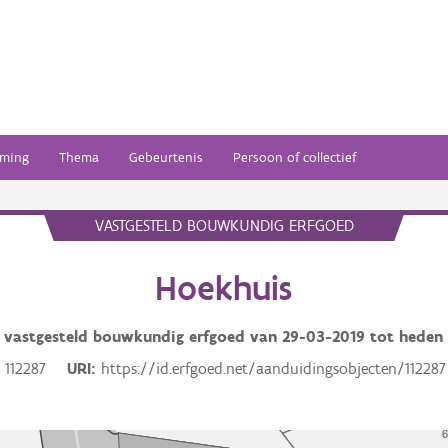
ming
Thema
Gebeurtenis
Persoon of collectief
VASTGESTELD BOUWKUNDIG ERFGOED
Hoekhuis
vastgesteld bouwkundig erfgoed van
29-03-2019
tot heden
112287
URI
https://id.erfgoed.net/aanduidingsobjecten/112287