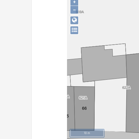
+
−
10 m