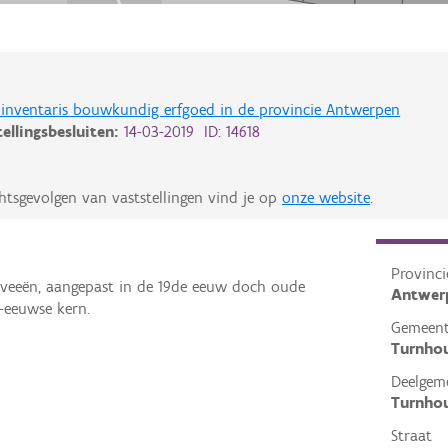
de inventaris bouwkundig erfgoed in de provincie Antwerpen
tellingsbesluiten:
14-03-2019 ID: 14618
htsgevolgen van vaststellingen vind je op
onze website
.
Provinci
aveeën, aangepast in de 19de eeuw doch oude
Antwer
e-eeuwse kern.
Gemeen
Turnho
Deelgem
Turnho
Straat