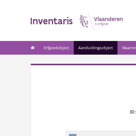
Inventaris
Erfgoedobject
Aanduidingsobject
Waarne
ID